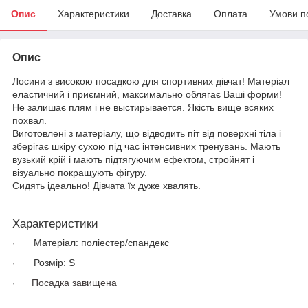
Опис
Характеристики
Доставка
Оплата
Умови п
Опис
Лосини з високою посадкою для спортивних дівчат! Матеріал
еластичний і приємний, максимально облягає Ваші форми!
Не залишає плям і не выстирывается. Якість вище всяких
похвал.
Виготовлені з матеріалу, що відводить піт від поверхні тіла і
зберігає шкіру сухою під час інтенсивних тренувань. Мають
вузький крій і мають підтягуючим ефектом, стройнят і
візуально покращують фігуру.
Сидять ідеально! Дівчата їх дуже хвалять.
Характеристики
Матеріал: поліестер/спандекс
·
Розмі
р:
S
·
Посадка завищена
·