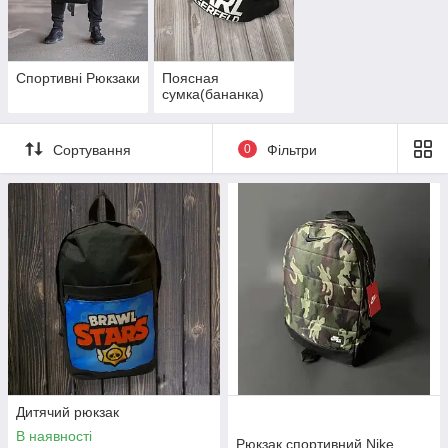
іменні рюкзаки;
Спортивні Рюкзаки
Поясная
поясні сумки-бананки;
сумка(бананка)
жіночі рюкзаки;
Сортування
0
Фільтри
Кожен покупець зможе знайти в нашому інтернет-магазині
найбільш підходящий товар під свої параметри і смак,
підкреслити свою індивідуальність, статус, показати власні
гідності.
Мета нашої роботи:
Модний дизайн
Уважно відстежуючи
актуальні тенденції, ми
регулярно поповнюємо свій
Дитячий рюкзак
асортимент трендовими
В наявності
моделями нового сезону.
Рюкзак спортивний Nike