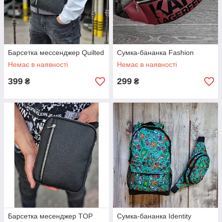
о работе шоурума — главное доказательство качества
работы для Вас
Барсетка мессенджер Quilted
Сумка-бананка Fashion
Немає в наявності
Немає в наявності
399
299
₴
₴
Барсетка месенджер TOP
Сумка-бананка Identity