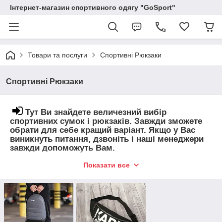
Інтернет-магазин спортивного одягу "GoSport"
Товари та послуги
Спортивні Рюкзаки
Спортивні Рюкзаки
Тут Ви знайдете величезний вибір
спортивних сумок і рюкзаків. Завжди зможете
обрати для себе кращий варіант. Якщо у Вас
виникнуть питання, дзвоніть і наші менеджери
завжди допоможуть Вам.
Показати все
Додай імідж своєму образу і будь на висоті
разом з Gotosport.com.ua!
У каталозі нашого інтернет-магазину представлений
широкий вибір стильних аксесуарів:
спортивні рюкзаки чоловічі;