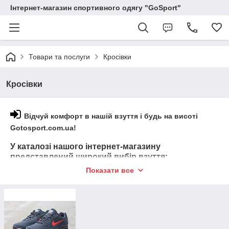
Інтернет-магазин спортивного одягу "GoSport"
Товари та послуги
Кросівки
Кросівки
Відчуй комфорт в нашій взуття і будь на висоті
Gotosport.com.ua!
У каталозі нашого інтернет-магазину
представлений широкий вибір взуття:
Показати все
для представників сильної половини;
для милих дам.
Кожен покупець зможе знайти в нашому інтернет-магазині
найбільш підходящий товар під свої параметри і смак,