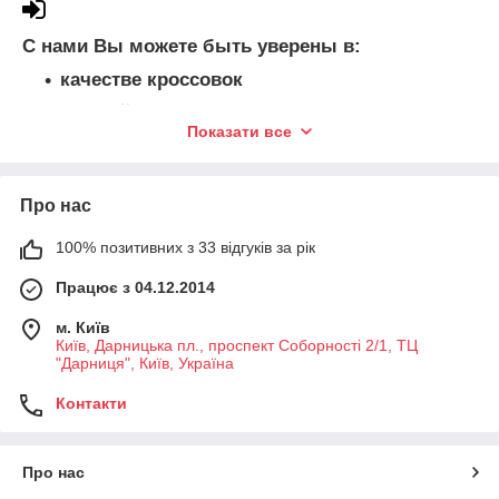
С нами Вы можете быть уверены в:
качестве кроссовок
лучшей цене на рынке
Показати все
гарантии обмена в случае брака или
несоответствия размера
профессионализме наших менеджеров
Про нас
оплате при получении.
100% позитивних з 33 відгуків за рік
Працює з 04.12.2014
м. Київ
Київ, Дарницька пл., проспект Соборності 2/1, ТЦ
"Дарниця", Київ, Україна
Контакти
Про нас