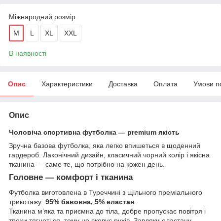
Міжнародний розмір
M
L
XL
XXL
В наявності
Опис
Характеристики
Доставка
Оплата
Умови п
Опис
Чоловіча спортивна футболка — premium якість
Зручна базова футболка, яка легко впишеться в щоденний
гардероб. Лаконічний дизайн, класичний чорний колір і якісна
тканина — саме те, що потрібно на кожен день.
Головне — комфорт і тканина
Футболка виготовлена в Туреччині з щільного преміального
трикотажу:
95% бавовна, 5% еластан
.
Тканина м’яка та приємна до тіла, добре пропускає повітря і
трохи тягнеться, тому не сковує рухів. Завдяки еластану