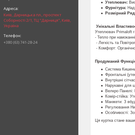
Утеплювач:
Вис
Фурнітура:
Наді
Розмірний Ряд
Київ, Дарницька пл., проспект
Соборності 2/1, ТЦ "Дарниця", Київ,
Україна
Унікальні Властивост
Утеплювач Primaloft 
- Тепло при намоканні
+380 (63) 741-28-24
- Легкість та Повітро
- Комфорт: Органічно 
Продуманий Функці
Система Кишень 
Фронтальні (утеп
Внутрішні сітча
Нарукавні для ш
Велкро Панелі: 
Комір-стійка: У
Манжети: З вбу
Регулювання Ни
Особливості: Зо
Ця куртка стане ваш