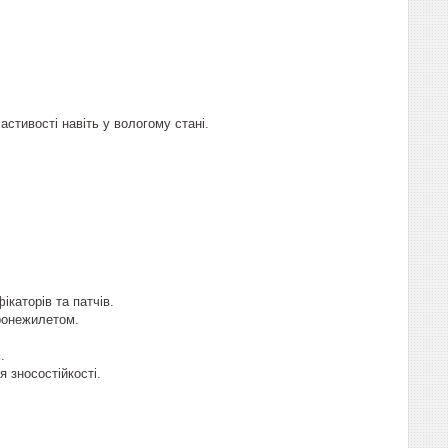
астивості навіть у вологому стані.
ікаторів та патчів.
бронежилетом.
.
 зносостійкості.