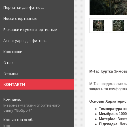
Перчатки для фитнеса
Носки спортивные
Рюкзаки и сумки спортивные
Аксессуары для фитнеса
Кроссовки
О нас
M-Tac Куртка Зимова
Отзывы
M-Tac представляє зи
КОНТАКТИ
завдань та комфортно
Основні Характерист
Інтернет-магазин спортивного
Температура к
одягу "GoSport"
Мембрана 1000
Матеріал:
Зносо
Підкладка
: Лег
Ігор