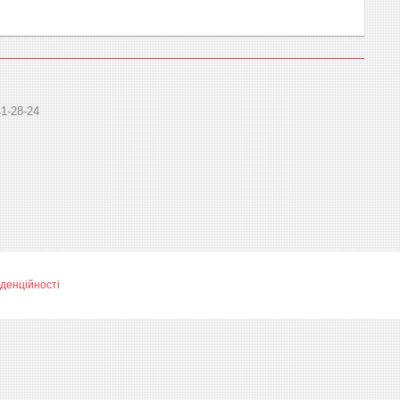
41-28-24
денційності