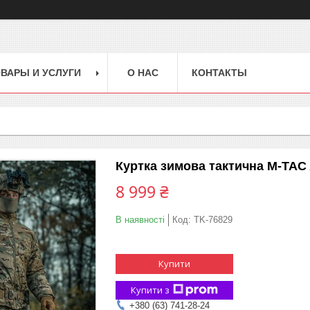
ВАРЫ И УСЛУГИ
О НАС
КОНТАКТЫ
Куртка зимова тактична M-T
8 999 ₴
В наявності
Код:
TK-76829
Купити
Купити з
+380 (63) 741-28-24