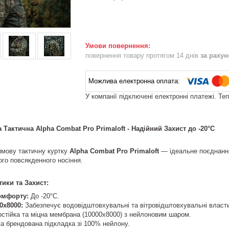
повернення товару протягом 14 днів
за раху
У компанії підключені електронні платежі. Те
 Тактична Alpha Combat Pro Primaloft - Надійний Захист до -20°C
мову тактичну куртку
Alpha Combat Pro Primaloft
— ідеальне поєднання
го повсякденного носіння.
ики та Захист:
омфорту:
До -20°C.
0х8000:
Забезпечує водовідштовхувальні та вітровідштовхувальні власт
стійка та міцна мембрана (10000х8000) з нейлоновим шаром.
ка брендована підкладка зі 100% нейлону.