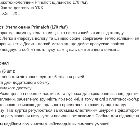
окотехнологічний Primaloft щільністю 170 г/м².
йна та довговічна YKK.
: XS – 3XL.
і Утеплювача Primaloft (170 г/м²)
гарантує відмінну теплоізоляцію та ефективний захист від холоду:
: Легко випаровує вологу та швидко сохне, зберігаючи теплоізоляційні вл
проникність: Досить легкий матеріал, що добре пропускає повітря.
поєднує в собі м'якість пуху та міцність синтетичного волокна.
онал
(6 шт.):
лені) для зігрівання рук та зберігання речей.
сті для додаткового об’єму.
видкого доступу.
Розміщені на передніх частинах та рукавах для кріплення звання, ідентиф
теплений, забезпечує зручність при носінні, в тому числі з плитоноскою/
дованою резинкою для щільного прилягання та захисту від холоду.
зу: Низ куртки регулюється за об'ємом еластичним шнуром з фіксатором
ни регулювання низу куртки посилені вставками з Cordura для підвищення
им надійним помічником у найскладніших зимових умовах!