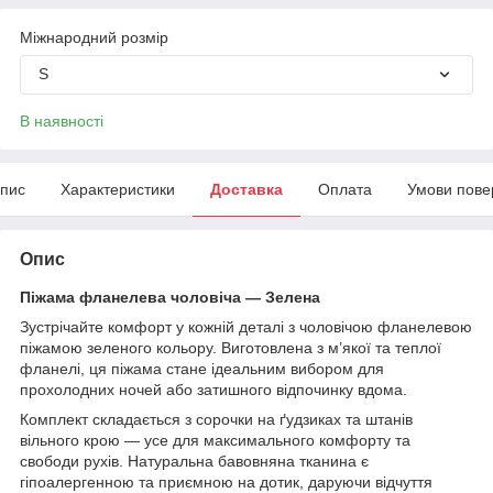
Міжнародний розмір
S
В наявності
пис
Характеристики
Доставка
Оплата
Умови пове
Опис
Піжама фланелева чоловіча — Зелена
Зустрічайте комфорт у кожній деталі з чоловічою фланелевою
піжамою зеленого кольору. Виготовлена з м’якої та теплої
фланелі, ця піжама стане ідеальним вибором для
прохолодних ночей або затишного відпочинку вдома.
Комплект складається з сорочки на ґудзиках та штанів
вільного крою — усе для максимального комфорту та
свободи рухів. Натуральна бавовняна тканина є
гіпоалергенною та приємною на дотик, даруючи відчуття