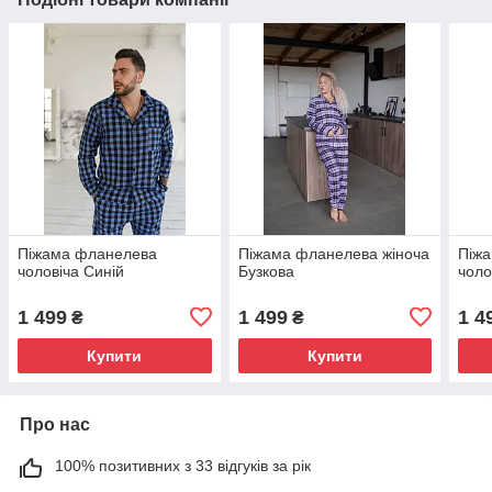
Піжама фланелева
Піжама фланелева жіноча
Піж
чоловіча Синій
Бузкова
чоло
1 499
1 499
1 4
₴
₴
Купити
Купити
Про нас
100% позитивних з 33 відгуків за рік