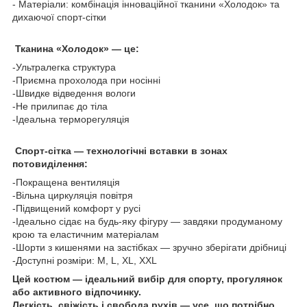
- Матеріали: комбінація інноваційної тканини «Холодок» та
дихаючої спорт-сітки
Тканина «Холодок» — це:
-Ультралегка структура
-Приємна прохолода при носінні
-Швидке відведення вологи
-Не прилипає до тіла
-Ідеальна терморегуляція
Спорт-сітка — технологічні вставки в зонах
потовиділення:
-Покращена вентиляція
-Вільна циркуляція повітря
-Підвищений комфорт у русі
-Ідеально сідає на будь-яку фігуру — завдяки продуманому
крою та еластичним матеріалам
-Шорти з кишенями на застібках — зручно зберігати дрібниці
-Доступні розміри: M, L, XL, XXL
Цей костюм — ідеальний вибір для спорту, прогулянок
або активного відпочинку.
Легкість, свіжість і свобода рухів — усе, що потрібно