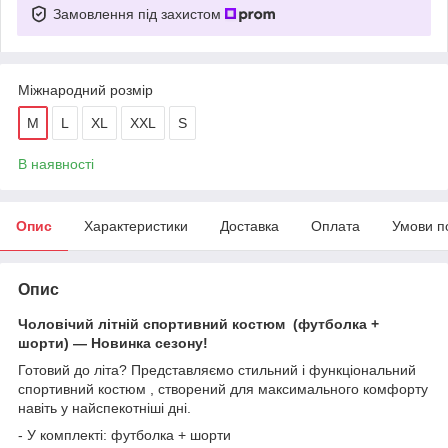
Замовлення під захистом
Міжнародний розмір
M
L
XL
XXL
S
В наявності
Опис
Характеристики
Доставка
Оплата
Умови п
Опис
Чоловічий літній спортивний костюм (футболка +
шорти) — Новинка сезону!
Готовий до літа? Представляємо стильний і функціональний
спортивний костюм , створений для максимального комфорту
навіть у найспекотніші дні.
- У комплекті: футболка + шорти