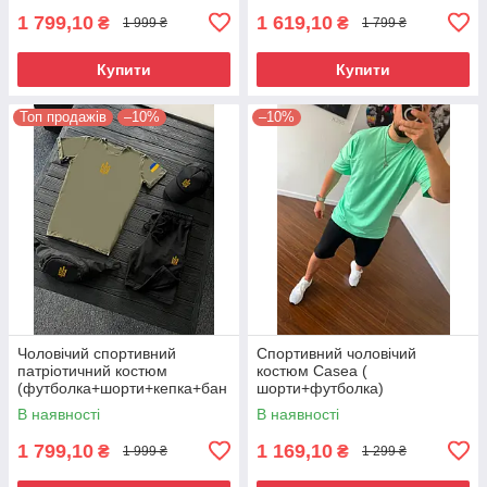
1 799,10
1 619,10
₴
₴
1 999 ₴
1 799 ₴
Купити
Купити
Топ продажів
–10%
–10%
Чоловічий спортивний
Спортивний чоловічий
патріотичний костюм
костюм Casea (
(футболка+шорти+кепка+бан
шорти+футболка)
анка)
В наявності
В наявності
1 799,10
1 169,10
₴
₴
1 999 ₴
1 299 ₴