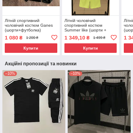
Літній спортивний
Літній чоловічий
Літн
чоловічий костюм Ganes
спортивний костюм
чоло
(шорти+футболка)
Summer like (шорти +
(шор
футболка )
1 080
1 349,10
1 3
₴
₴
1 200 ₴
1 499 ₴
Купити
Купити
Акційні пропозиції та новинки
–10%
–10%