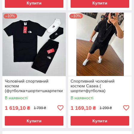
Купити
Купити
–10%
–10%
Чоловічий спортивний
Спортивний чоловічий
костюм
костюм Casea (
(футболка+шорти+шкарпетки
шорти+футболка)
)
В наявності
В наявності
1 619,10
1 169,10
₴
₴
1 799 ₴
1 299 ₴
Купити
Купити