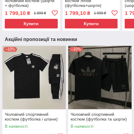
чоловічий костюм (шорти
костюм літній
спор
+ футболка)
(футболка+шорти)
(шор
1 799,10
1 799,10
1 7
₴
₴
1 999 ₴
1 999 ₴
Купити
Купити
Акційні пропозиції та новинки
–10%
–10%
Чоловічий спортивний
Чоловічий спортивний
костюм (футболка і штани)
костюм (футболка та шорти)
В наявності
В наявності