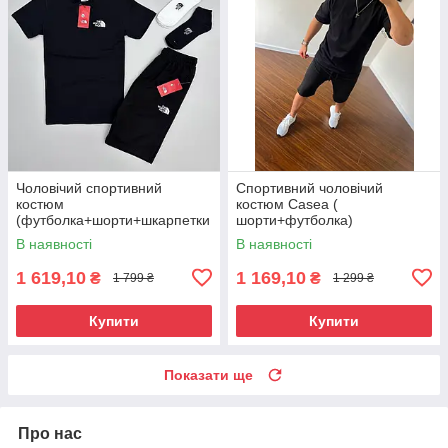
Чоловічий спортивний
Спортивний чоловічий
костюм
костюм Casea (
(футболка+шорти+шкарпетки
шорти+футболка)
)
В наявності
В наявності
1 619,10
1 169,10
₴
₴
1 799 ₴
1 299 ₴
Купити
Купити
Показати ще
Про нас