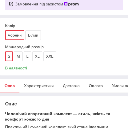
Замовлення під захистом
Колір
Чорний
Білий
Міжнародний розмір
S
M
L
XL
XXL
В наявності
Опис
Характеристики
Доставка
Оплата
Умови п
Опис
Чоловічий спортивний комплект — стиль, якість та
комфорт кожного дня
Практичний і сучасний комплект, який стане ідеальним