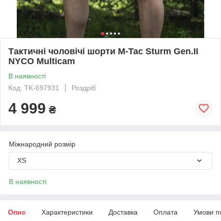
Тактичні чоловічі шорти M-Tac Sturm Gen.II
NYCO Multicam
В наявності
Код: TK-697931
Роздріб
4 999
₴
Міжнародний розмір
XS
В наявності
Опис
Характеристики
Доставка
Оплата
Умови п