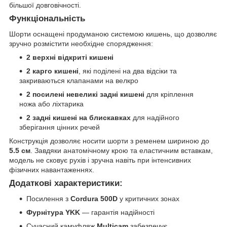
більшої довговічності.
Функціональність
Шорти оснащені продуманою системою кишень, що дозволяє
зручно розмістити необхідне спорядження:
2 верхні відкриті кишені
2 карго кишені
, які поділені на два відсіки та
закриваються клапанами на велкро
2 посилені невеликі задні кишені
для кріплення
ножа або ліхтарика
2 задні кишені на блискавках
для надійного
зберігання цінних речей
Конструкція дозволяє носити шорти з ременем шириною до
5.5 см
. Завдяки анатомічному крою та еластичним вставкам,
модель не сковує рухів і зручна навіть при інтенсивних
фізичних навантаженнях.
Додаткові характеристики:
Посилення з
Cordura 500D
у критичних зонах
Фурнітура YKK
— гарантія надійності
Сучасний камуфляж
Multicam
забезпечує