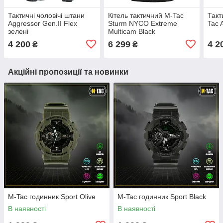
Тактичні чоловічі штани
Кітель тактичний M-Tac
Такт
Aggressor Gen.II Flex
Sturm NYCO Extreme
Tac 
зелені
Multicam Black
4 200
6 299
4 2
₴
₴
Акційні пропозиції та новинки
M-Tac годинник Sport Olive
M-Tac годинник Sport Black
В наявності
В наявності