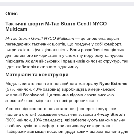
Опис
Тактичні шорти M-Tac Sturm Gen.II NYCO
Multicam
M-Tac Sturm Gen.II NYCO Multicam
— це оновлена версія
легендарних тактичних шортів, що поєднує у собі комфорт,
витривалість і функціональність. Вони розроблені спеціально
для активного використання у спекотну пору року та чудово
підходять як для військових і працівників силових структур, так
і для любителів активного відпочинку.
Матеріали та конструкція
Модель виготовлена з інноваційного матеріалу
Nyco Extreme
(57% нейлон, 43% бавовна) виробництва американської
компанії Brookwood. Ця тканина відома своєю високою
зносостійкістю, міцністю та повітропроникністю.
У зонах підвищеного навантаження (поперек і внутрішня
частина стегон) розміщені еластичні вставки з
4-way Stretch
(90% нейлон, 10% спандекс), які забезпечують максимальну
свободу рухів та комфорт при активному використанні.
Найвразливіші місця посилені додатковим шаром тканини для