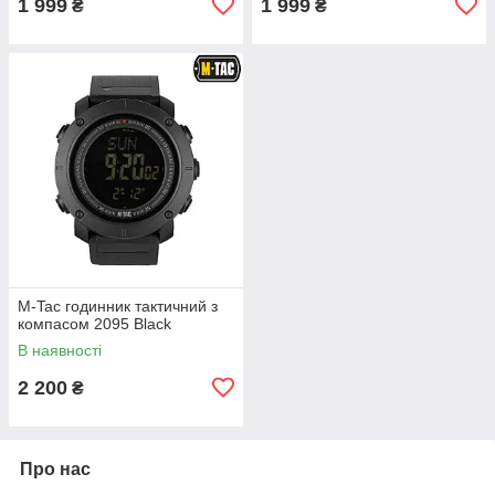
1 999
1 999
₴
₴
M-Tac годинник тактичний з
компасом 2095 Black
В наявності
2 200
₴
Про нас