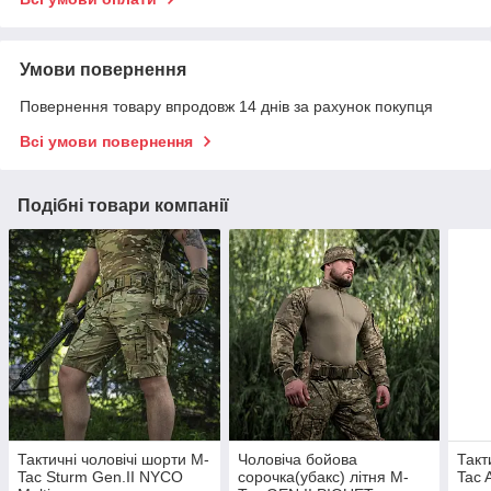
Умови повернення
Повернення товару впродовж 14 днів за рахунок покупця
Всі умови повернення
Подібні товари компанії
Тактичні чоловічі шорти M-
Чоловіча бойова
Такт
Tac Sturm Gen.II NYCO
сорочка(убакс) літня M-
Tac 