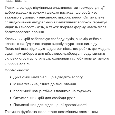
навантажень.
Тканина володіє відмінними властивостями терморегуляції,
добре відводить вологу і швидко висихає, що особливо
важливо в умовах інтенсивного використання. Оптимальне
співвідношення натуральних і синтетичних волокон гарантує
міцність і зносостійкість, а також зберігає форму навіть після
багаторазового прання.
Класичний крій забезпечує свободу рухів, а комір-стійка з
планкою на ґудзиках надає виробу акуратного вигляду.
Посилені шви підвищують довговічність, що робить цю модель
відмінним вибором для військовослужбовців, представників
силових структур, стрільців, охоронців та любителів активного
способу життя.
Особливості:
Дихаючий матеріал, що відводить вологу
Міцна тканина, стійка до зношування
Класичний комір-стійка з планкою на ґудзиках
Оптимальний крій для свободи рухів
Посилені шви для підвищеної довговічності
Тактична футболка-поло стане незамінним елементом