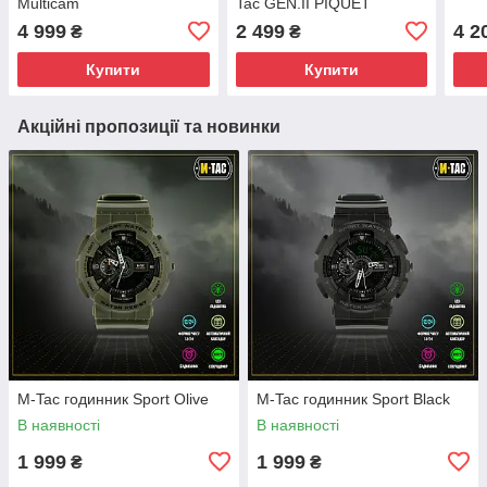
Multicam
Tac GEN.II PIQUET
4 999
2 499
4 2
₴
₴
Купити
Купити
Акційні пропозиції та новинки
M-Tac годинник Sport Olive
M-Tac годинник Sport Black
В наявності
В наявності
1 999
1 999
₴
₴