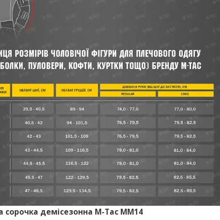
а сорочка демісезонна M-Tac MM14