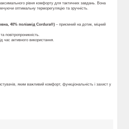
 максимального рівня комфорту для тактичних завдань. Вона
печуючи оптимальну терморегуляцію та зручність.
на, 40% поліамід Cordura®)
– приємний на дотик, міцний
та повітропроникність.
д час активного використання.
стувачів, яким важливий комфорт, функціональність і захист у