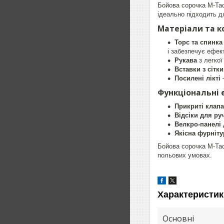
Бойова сорочка M-Tac
ідеально підходить д
Матеріали та к
Торс та спинка
і забезпечує ефек
Рукава
з легкої
Вставки з сітк
Посилені лікті
–
Функціональні 
Прикриті клап
Відсіки для ру
Велкро-панелі
Якісна фурніт
Бойова сорочка M-Tac
польових умовах.
Характеристик
Основні