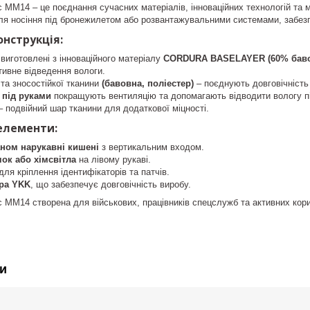
 MM14 – це поєднання сучасних матеріалів, інноваційних технологій та
ля носіння під бронежилетом або розвантажувальними системами, забез
онструкція:
виготовлені з інноваційного матеріалу
CORDURA BASELAYER (60% бавов
тивне відведення вологи.
 та зносостійкої тканини
(бавовна, поліестер)
– поєднують довговічність 
и під руками
покращують вентиляцію та допомагають відводити вологу пі
 подвійний шар тканини для додаткової міцності.
елементи:
аном нарукавні кишені
з вертикальним входом.
чок або хімсвітла
на лівому рукаві.
для кріплення ідентифікаторів та патчів.
ура YKK
, що забезпечує довговічність виробу.
 MM14 створена для військових, працівників спецслужб та активних кори
и