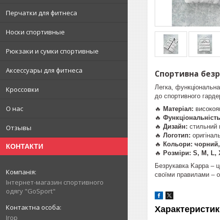
Перчатки для фитнеса
Носки спортивные
Рюкзаки и сумки спортивные
Аксессуары для фитнеса
Спортивна безру
Легка, функціональн
Кроссовки
до спортивного гарде
О нас
🔥
Матеріал:
високоя
🔥
Функціональність
🔥
Дизайн:
стильний к
Отзывы
🔥
Логотип:
оригінал
🔥
Кольори:
чорний,
КОНТАКТИ
🔥
Розміри:
S, M, L,
Безрукавка Kappa – 
своїми правилами – о
Інтернет-магазин спортивного
одягу "GoSport"
Характеристик
Ігор