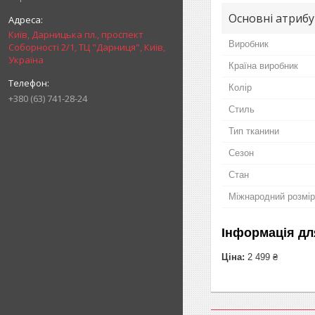
Основні атриб
Київ, Дарницька пл., проспект
Виробник
Соборності 2/1, ТЦ "Дарниця", Київ,
Україна
Країна виробник
Колір
+380 (63) 741-28-24
Стиль
Тип тканини
Сезон
Стан
Міжнародний розмір
Інформація дл
Ціна:
2 499 ₴