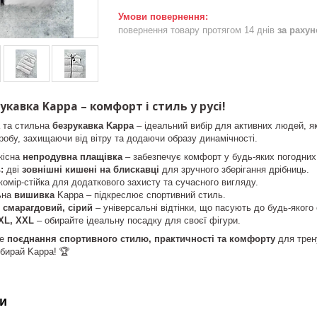
повернення товару протягом 14 днів
за раху
кавка Kappa – комфорт і стиль у русі!
а та стильна
безрукавка Kappa
– ідеальний вибір для активних людей, як
робу, захищаючи від вітру та додаючи образу динамічності.
кісна
непродувна плащівка
– забезпечує комфорт у будь-яких погодних
:
дві
зовнішні кишені на блискавці
для зручного зберігання дрібниць.
омір-стійка для додаткового захисту та сучасного вигляду.
ьна
вишивка
Kappa – підкреслює спортивний стиль.
 смарагдовий, сірий
– універсальні відтінки, що пасують до будь-якого 
 XL, XXL
– обирайте ідеальну посадку для своєї фігури.
це
поєднання спортивного стилю, практичності та комфорту
для трену
бирай Kappa! 🏆
и