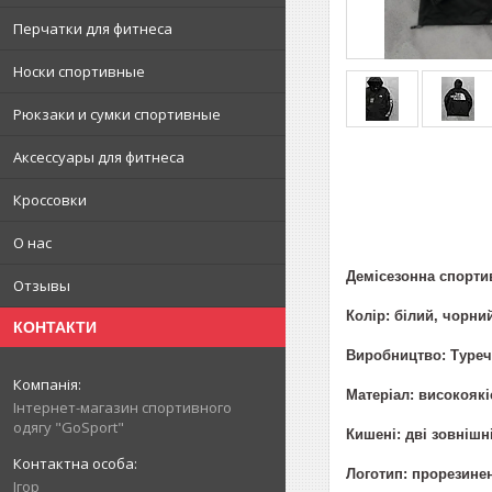
Перчатки для фитнеса
Носки спортивные
Рюкзаки и сумки спортивные
Аксессуары для фитнеса
Кроссовки
О нас
Демісезонна спортив
Отзывы
Колір: білий, чорни
КОНТАКТИ
Виробництво: Туре
Матеріал: високояк
Інтернет-магазин спортивного
одягу "GoSport"
Кишені: дві зовнішн
Логотип: прорезине
Ігор