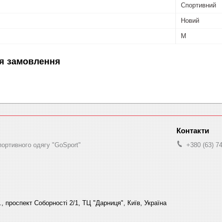
Спортивний
Новий
M
я замовлення
портивного одягу "GoSport"
+380 (63) 7
., проспект Соборності 2/1, ТЦ "Дарниця", Київ, Україна