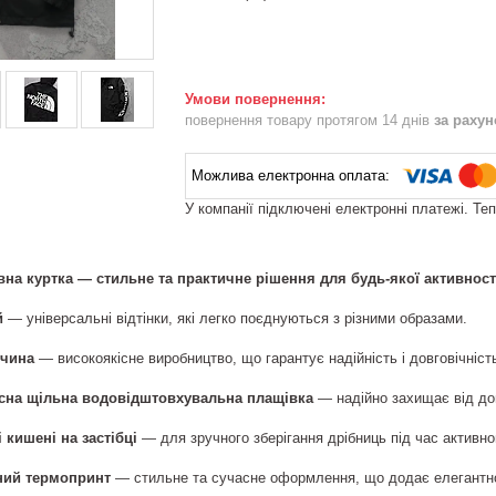
повернення товару протягом 14 днів
за раху
У компанії підключені електронні платежі. Те
на куртка — стильне та практичне рішення для будь-якої активност
й
— універсальні відтінки, які легко поєднуються з різними образами.
ччина
— високоякісне виробництво, що гарантує надійність і довговічніст
існа щільна водовідштовхувальна плащівка
— надійно захищає від дощ
і кишені на застібці
— для зручного зберігання дрібниць під час активно
ний термопринт
— стильне та сучасне оформлення, що додає елегантнос