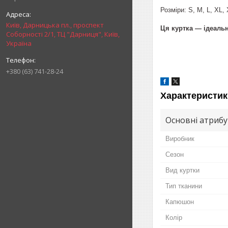
Розміри: S, M, L, XL,
Київ, Дарницька пл., проспект
Ця куртка — ідеальн
Соборності 2/1, ТЦ "Дарниця", Київ,
Україна
+380 (63) 741-28-24
Характеристик
Основні атриб
Виробник
Сезон
Вид куртки
Тип тканини
Капюшон
Колір