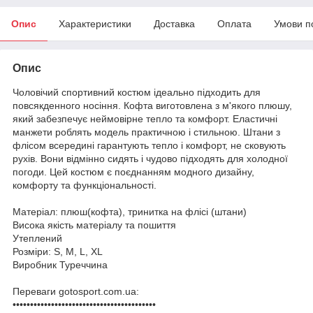
Опис
Характеристики
Доставка
Оплата
Умови п
Опис
Чоловічий спортивний костюм ідеально підходить для
повсякденного носіння. Кофта виготовлена з м'якого плюшу,
який забезпечує неймовірне тепло та комфорт. Еластичні
манжети роблять модель практичною і стильною. Штани з
флісом всередині гарантують тепло і комфорт, не сковують
рухів. Вони відмінно сидять і чудово підходять для холодної
погоди. Цей костюм є поєднанням модного дизайну,
комфорту та функціональності.
Матеріал: плюш(кофта), тринитка на флісі (штани)
Висока якість матеріалу та пошиття
Утеплений
Розміри: S, M, L, XL
Виробник Туреччина
Переваги gotosport.com.ua:
•••••••••••••••••••••••••••••••••••••••••