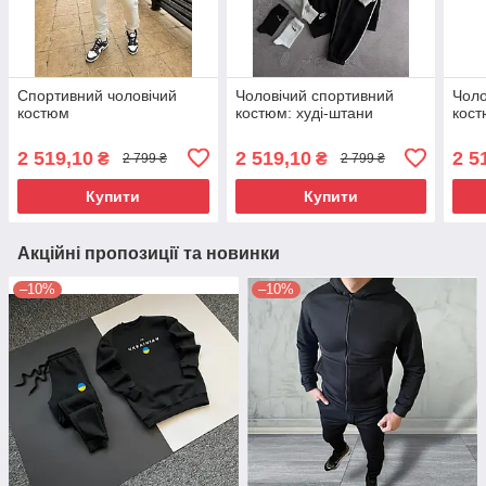
Спортивний чоловічий
Чоловічий спортивний
Чоло
костюм
костюм: худі-штани
кост
2 519,10
2 519,10
2 5
₴
₴
2 799 ₴
2 799 ₴
Купити
Купити
Акційні пропозиції та новинки
–10%
–10%