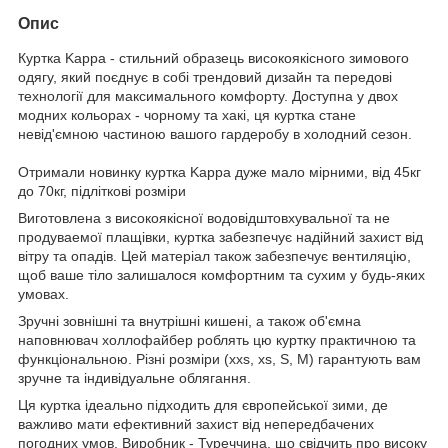
Опис
Куртка Kappa - стильний образець високоякісного зимового
одягу, який поєднує в собі трендовий дизайн та передові
технології для максимального комфорту. Доступна у двох
модних кольорах - чорному та хакі, ця куртка стане
невід'ємною частиною вашого гардеробу в холодний сезон.
Отримали новинку куртка Kappa дуже мало мірними, від 45кг
до 70кг, підліткові розміри
Виготовлена з високоякісної водовідштовхувальної та не
продуваемої плащівки, куртка забезпечує надійний захист від
вітру та опадів. Цей матеріал також забезпечує вентиляцію,
щоб ваше тіло залишалося комфортним та сухим у будь-яких
умовах.
Зручні зовнішні та внутрішні кишені, а також об'ємна
наповнювач холлофайбер роблять цю куртку практичною та
функціональною. Різні розміри (xxs, xs, S, M) гарантують вам
зручне та індивідуальне облягання.
Ця куртка ідеально підходить для європейської зими, де
важливо мати ефективний захист від непередбачених
погодних умов. Виробник - Туреччина, що свідчить про високу