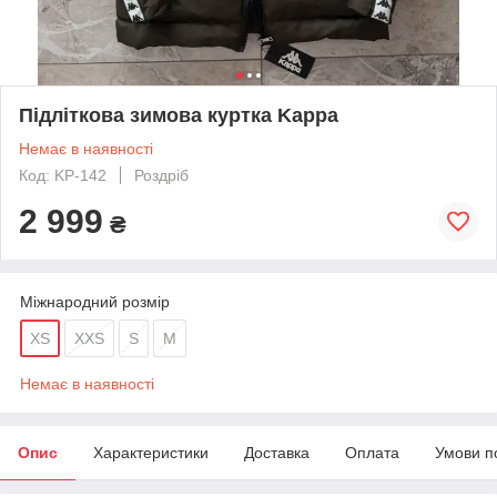
Підліткова зимова куртка Kappa
Немає в наявності
Код: KP-142
Роздріб
2 999
₴
Міжнародний розмір
XS
XXS
S
M
Немає в наявності
Опис
Характеристики
Доставка
Оплата
Умови п