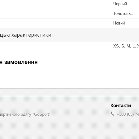
Чорний
Толстовка
Новий
цькі характеристики
XS, S, M, L, X
я замовлення
портивного одягу "GoSport"
+380 (63) 7