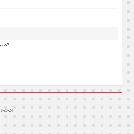
l, XXl
41-28-24