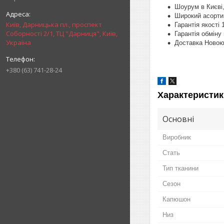
Шоурум в Києві
Широкий асорти
Київ, Дарницька пл., проспект
Гарантія якості
Соборності 2/1, ТЦ "Дарниця", Київ,
Гарантія обміну 
Україна
Доставка Ново
+380 (63) 741-28-24
Характеристик
Основні
Виробник
Стать
Тип тканини
Сезон
Капюшон
Низ