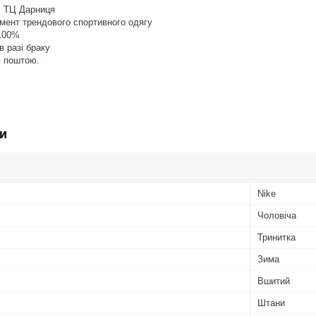
, ТЦ Дарниця
мент трендового спортивного одягу
 100%
в разі браку
ю поштою.
и
Nike
Чоловіча
Тринитка
Зима
Вшитий
Штани