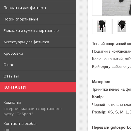
Перчатки для фитнеса
Носки спортивные
Рюкзаки и сумки спортивные
Аксессуары для фитнеса
Теплий спортивний к
Пошитий з комбінован
Кроссовки
Капюшон вшитий, об'
О нас
Крій одягу забезпечу
Отзывы
Матеріал:
КОНТАКТИ
Тринитка пеньє на флі
Колір
:
Чорний - стильне кла
Інтернет-магазин спортивного
Розмір
: XS, S, M, L,
одягу "GoSport"
Переваги gotosport.
Ігор