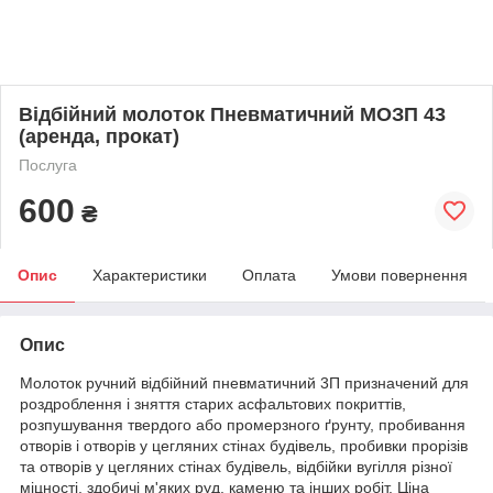
Відбійний молоток Пневматичний МОЗП 43
(аренда, прокат)
Послуга
600
₴
Опис
Характеристики
Оплата
Умови повернення
Опис
Молоток ручний відбійний пневматичний 3П призначений для
роздроблення і зняття старих асфальтових покриттів,
розпушування твердого або промерзного ґрунту, пробивання
отворів і отворів у цегляних стінах будівель, пробивки прорізів
та отворів у цегляних стінах будівель, відбійки вугілля різної
міцності, здобичі м'яких руд, каменю та інших робіт. Ціна