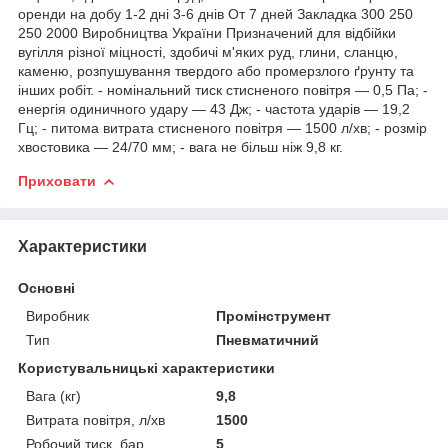
оренди на добу 1-2 дні 3-6 днів От 7 дней Закладка 300 250
250 2000 Виробництва України Призначений для відбійки
вугілля різної міцності, здобичі м'яких руд, глини, сланцю,
каменю, розпушування твердого або промерзлого ґрунту та
інших робіт. - номінальний тиск стисненого повітря — 0,5 Па; -
енергія одиничного удару — 43 Дж; - частота ударів — 19,2
Гц; - питома витрата стисненого повітря — 1500 л/хв; - розмір
хвостовика — 24/70 мм; - вага не більш ніж 9,8 кг.
Приховати
Характеристики
Основні
Виробник
Промінструмент
Тип
Пневматичний
Користувальницькі характеристики
Вага (кг)
9,8
Витрата повітря, л/хв
1500
Робочий тиск, бар
5