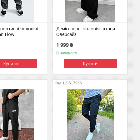
портивні чоловічі
Демісезонні чоловічі штани
an Flow
Оверсайз
1 999 ₴
В наявності
Купити
Купити
LZ-517966