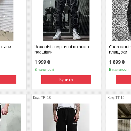
 штани
Чоловічі спортивні штани з
Спортивні 
плащівки
плащівки
1 999 ₴
1 899 ₴
В наявності
В наявності
Купити
TR-18
TT-15