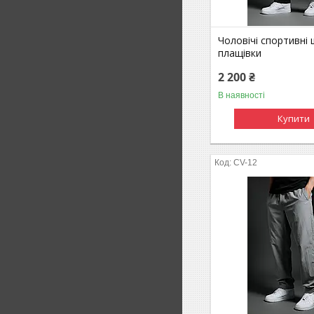
Чоловічі спортивні 
плащівки
2 200 ₴
В наявності
Купити
CV-12