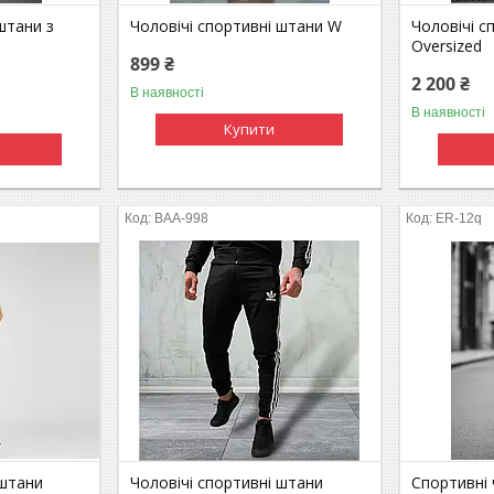
штани з
Чоловічі спортивні штани W
Чоловічі с
Oversized
899 ₴
2 200 ₴
В наявності
В наявності
Купити
ВАА-998
ER-12q
 штани
Чоловічі спортивні штани
Спортивні 