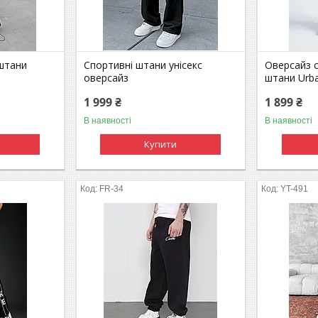
 штани
Спортивні штани унісекс
Оверсайз с
оверсайз
штани Urb
1 999 ₴
1 899 ₴
В наявності
В наявності
Купити
FR-34
YT-491