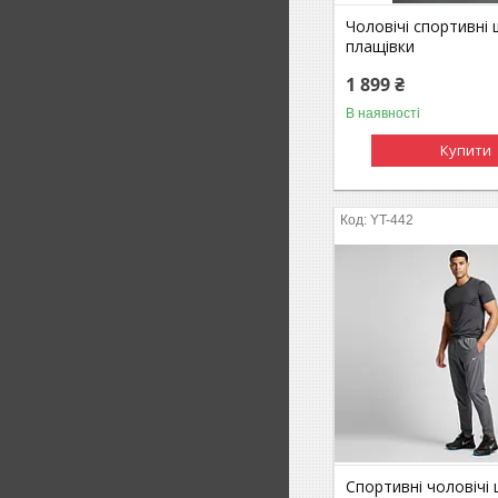
Чоловічі спортивні 
плащівки
1 899 ₴
В наявності
Купити
YT-442
Спортивні чоловічі