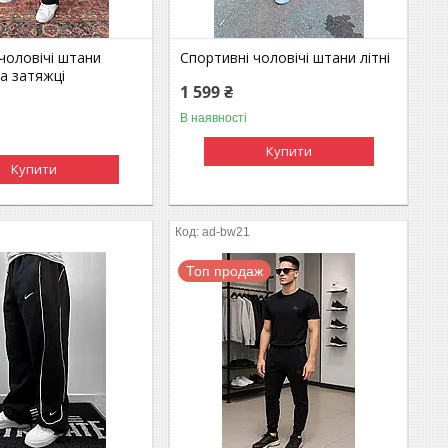
чоловічі штани
Спортивні чоловічі штани літні
а затяжці
1 599 ₴
В наявності
Купити
Купити
ad-bw21
Топ продаж