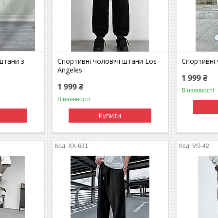
штани з
Спортивні чоловічі штани Los
Спортивні 
Angeles
1 999 ₴
1 999 ₴
В наявності
В наявності
Купити
XX-631
VG-42