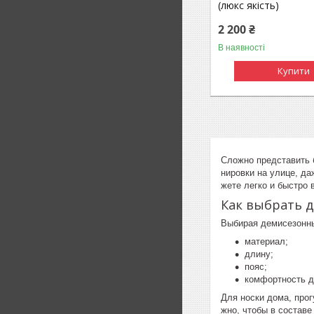
(люкс якість)
2 200 ₴
В наявності
Купити
Сложно представить 
нировки на улице, д
жете легко и быстро 
Как выбрать 
Выбирая демисезонны
материал;
длину;
пояс;
комфортность д
Для носки дома, про
жно, чтобы в состав