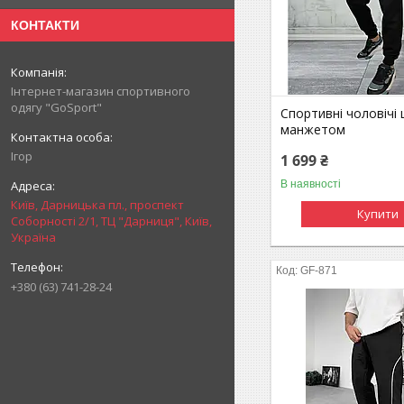
КОНТАКТИ
Інтернет-магазин спортивного
одягу "GoSport"
Спортивні чоловічі 
манжетом
Ігор
1 699 ₴
В наявності
Київ, Дарницька пл., проспект
Купити
Соборності 2/1, ТЦ "Дарниця", Київ,
Україна
GF-871
+380 (63) 741-28-24