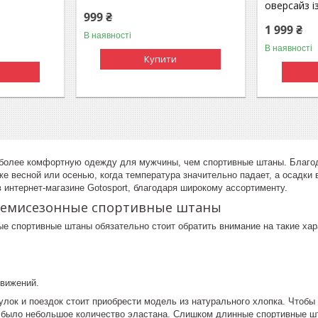
оверсайз і
999 ₴
1 999 ₴
В наявності
В наявності
Купити
более комфортную одежду для мужчины, чем спортивные штаны. Благо
аже весной или осенью, когда температура значительно падает, а осадк
в интернет-магазине Gotosport, благодаря широкому ассортименту.
демисезонные спортивные штаны
е спортивные штаны обязательно стоит обратить внимание на такие хар
вижений.
гулок и поездок стоит приобрести модель из натурального хлопка. Чтоб
е было небольшое количество эластана. Слишком длинные спортивные шт