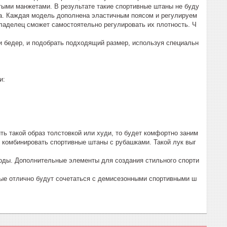
тыми манжетами. В результате такие спортивные штаны не буду
ха. Каждая модель дополнена эластичным поясом и регулируем
владелец сможет самостоятельно регулировать их плотность. Ч
 и бедер, и подобрать подходящий размер, используя специальн
и:
ь такой образ толстовкой или худи, то будет комфортно заним
 комбинировать спортивные штаны с рубашками. Такой лук выг
годы. Дополнительные элементы для создания стильного спорти
орые отлично будут сочетаться с демисезонными спортивными ш