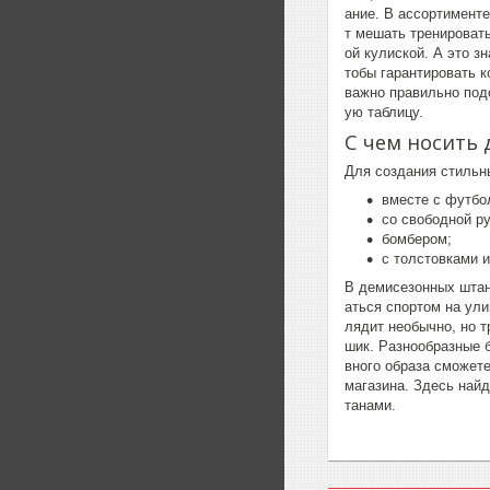
ание. В ассортимент
т мешать тренироват
ой кулиской. А это з
тобы гарантировать к
важно правильно подо
ую таблицу.
С чем носить
Для создания стильны
вместе с футбо
со свободной р
бомбером;
с толстовками и
В демисезонных штан
аться спортом на ул
лядит необычно, но т
шик. Разнообразные 
вного образа сможете
магазина. Здесь най
танами.