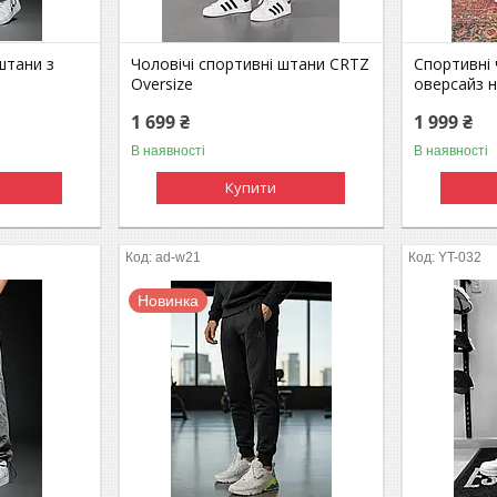
штани з
Чоловічі спортивні штани CRTZ
Спортивні 
Oversize
оверсайз н
1 699 ₴
1 999 ₴
В наявності
В наявності
Купити
ad-w21
YT-032
Новинка