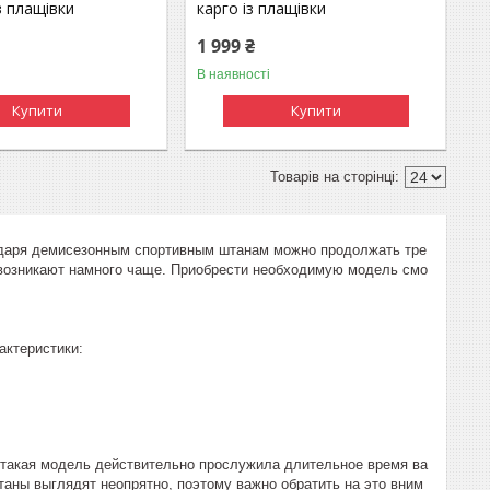
з плащівки
карго із плащівки
1 999 ₴
В наявності
Купити
Купити
даря демисезонным спортивным штанам можно продолжать тре
и возникают намного чаще. Приобрести необходимую модель смо
актеристики:
ы такая модель действительно прослужила длительное время ва
аны выглядят неопрятно, поэтому важно обратить на это вним