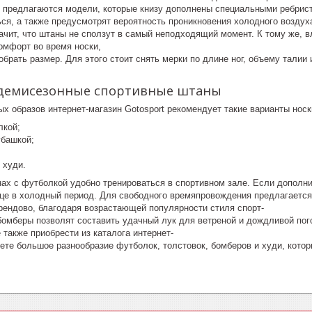
е предлагаются модели, которые книзу дополнены специальными ребрис
ься, а также предусмотрят вероятность проникновения холодного возду
начит, что штаны не сползут в самый неподходящий момент. К тому же, 
омфорт во время носки,
брать размер. Для этого стоит снять мерки по длине ног, объему талии
 демисезонные спортивные штаны
х образов интернет-магазин Gotosport рекомендует такие варианты носк
лкой;
убашкой;
 худи.
ах с футболкой удобно тренироваться в спортивном зале. Если дополнит
ице в холодный период. Для свободного времяпровождения предлагается
рендово, благодаря возрастающей популярности стиля спорт-
бомберы позволят составить удачный лук для ветреной и дождливой по
 также приобрести из каталога интернет-
дете большое разнообразие футболок, толстовок, бомберов и худи, кот